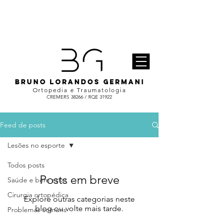
BRUNO LORANDOS GERMANI
Ortopedia e Traumatologia
CREMERS 38266 / RQE 31922
Feed de posts
Lesões no esporte
Todos posts
Posts em breve
Saúde e bem estar
Cirurgia ortopédica
Explore outras categorias neste
blog ou volte mais tarde.
Problemas comuns